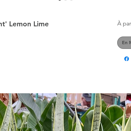
ant' Lemon Lime
À par
En 