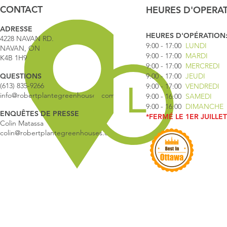
CONTACT
HEURES D'OPERA
ADRESSE
HEURES D'OPÉRATION
4228 NAVAN RD.
9:00 - 17
:00
LUNDI
NAVAN, ON
9:00 - 17:00
MARDI
K4B 1H9
9:00 - 17:00
MERCREDI
QUESTIONS
9:00 - 17:00
JEUDI
(613) 835-9266
9:00 - 17:00
VENDREDI
info@robertplantegreenhouses.com
9:00 - 16:00
SAMEDI
9:00 - 16:00
DIMANCHE
ENQUÊTES DE PRESSE
*FERMÉ LE 1ER JUILLET
Colin Matassa
colin@robertplantegreenhouses.com