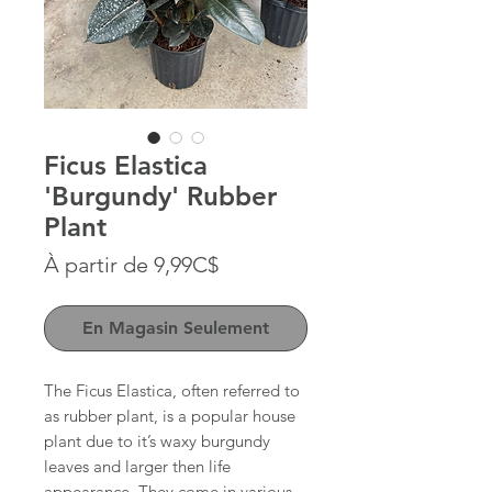
Ficus Elastica
'Burgundy' Rubber
Plant
Prix
À partir de
9,99C$
promotionnel
En Magasin Seulement
The Ficus Elastica, often referred to 
as rubber plant, is a popular house 
plant due to it’s waxy burgundy 
leaves and larger then life 
appearance. They come in various 