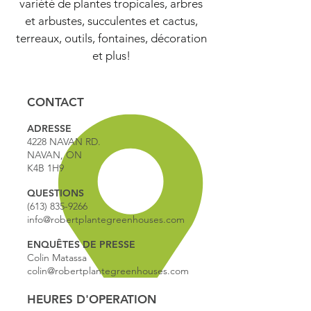
variété de plantes tropicales, arbres
et arbustes, succulentes et cactus,
terreaux, outils, fontaines, décoration
et plus!
CONTACT
ADRESSE
4228 NAVAN RD.
NAVAN, ON
K4B 1H9
QUESTIONS
(613) 835-9266
info@robertplantegreenhouses.com
ENQUÊTES DE PRESSE
Colin Matassa
colin@robertplantegreenhouses.com
HEURES D'OPERATION