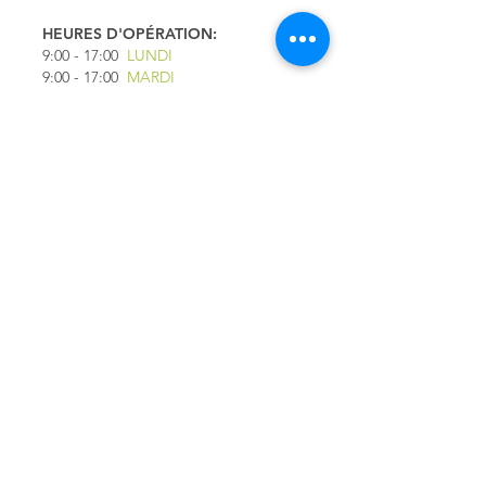
HEURES D'OPÉRATION:
9:00 - 17
:00
LUNDI
9:00 - 17:00
MARDI
9:00 - 17:00
MERCREDI
9:00 - 17:00
JEUDI
9:00 - 17:00
VENDREDI
9:00 - 16:00
SAMEDI
9:00 - 16:00
DIMANCHE
*FERMÉ LE 1ER JUILLET
LIENS RAPIDES
QUESTIONS
FRÉQUENTES
CAMION CAFÉ YOLO