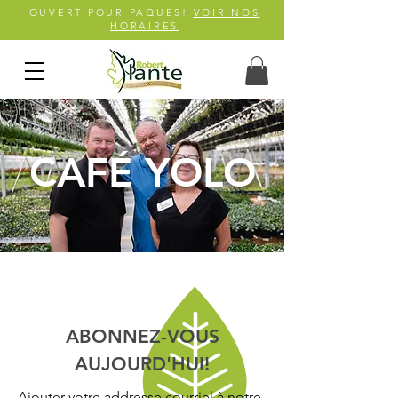
OUVERT POUR PAQUES!
VOIR NOS
HORAIRES
CAFÉ YOLO
ABONNEZ-VOUS
AUJOURD'HUI!
Ajouter votre addresse courriel à notre