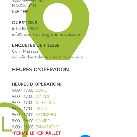
4228 NAVAN RD.
NAVAN, ON
K4B 1H9
QUESTIONS
(613) 835-9266
info@robertplantegreenhouses.com
ENQUÊTES DE PRESSE
Colin Matassa
colin@robertplantegreenhouses.com
HEURES D'OPERATION
HEURES D'OPÉRATION:
9:00 - 17
:00
LUNDI
9:00 - 17:00
MARDI
9:00 - 17:00
MERCREDI
9:00 - 17:00
JEUDI
9:00 - 17:00
VENDREDI
9:00 - 16:00
SAMEDI
9:00 - 16:00
DIMANCHE
*FERMÉ LE 1ER JUILLET