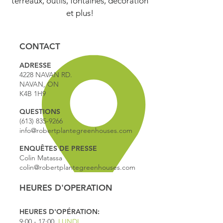
terreaux, outils, fontaines, décoration
et plus!
CONTACT
ADRESSE
4228 NAVAN RD.
NAVAN, ON
K4B 1H9
QUESTIONS
(613) 835-9266
info@robertplantegreenhouses.com
ENQUÊTES DE PRESSE
Colin Matassa
colin@robertplantegreenhouses.com
HEURES D'OPERATION
HEURES D'OPÉRATION:
9:00 - 17
:00
LUNDI