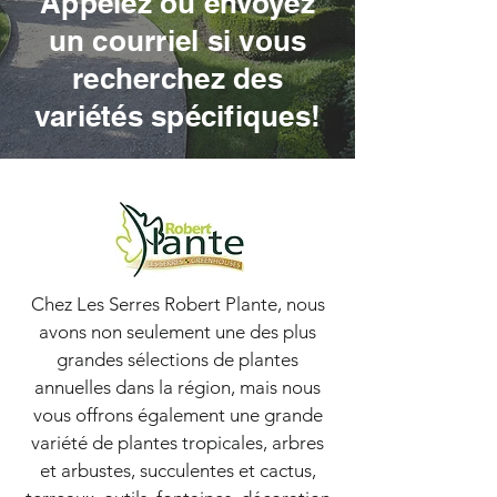
Appelez ou envoyez
Nutrite Rose
un courriel si vous
Fertilizer, 2 Kg
recherchez des
En Magasin
variétés spécifiques!
Chez Les Serres Robert Plante, nous
avons non seulement une des plus
grandes sélections de plantes
annuelles dans la région, mais nous
vous offrons également une grande
variété de plantes tropicales, arbres
et arbustes, succulentes et cactus,