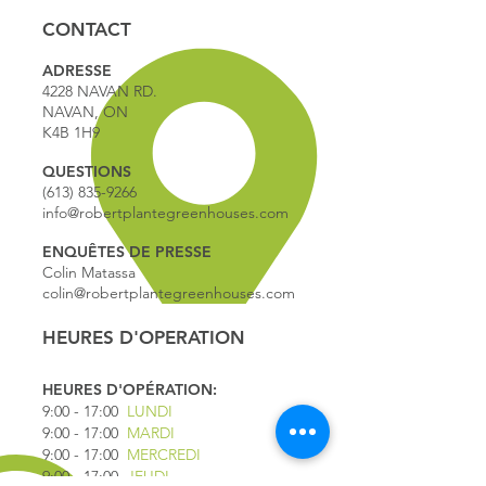
CONTACT
ADRESSE
4228 NAVAN RD.
NAVAN, ON
K4B 1H9
QUESTIONS
(613) 835-9266
info@robertplantegreenhouses.com
ENQUÊTES DE PRESSE
Colin Matassa
colin@robertplantegreenhouses.com
HEURES D'OPERATION
HEURES D'OPÉRATION:
9:00 - 17
:00
LUNDI
9:00 - 17:00
MARDI
9:00 - 17:00
MERCREDI
9:00 - 17:00
JEUDI