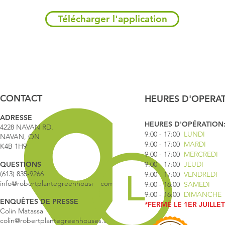
Télécharger l'application
CONTACT
HEURES D'OPERA
ADRESSE
HEURES D'OPÉRATION
4228 NAVAN RD.
9:00 - 17
:00
LUNDI
NAVAN, ON
9:00 - 17:00
MARDI
K4B 1H9
9:00 - 17:00
MERCREDI
QUESTIONS
9:00 - 17:00
JEUDI
(613) 835-9266
9:00 - 17:00
VENDREDI
info@robertplantegreenhouses.com
9:00 - 16:00
SAMEDI
9:00 - 16:00
DIMANCHE
ENQUÊTES DE PRESSE
*FERMÉ LE 1ER JUILLET
Colin Matassa
colin@robertplantegreenhouses.com