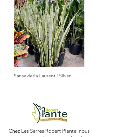
Sansevieria Laurentii Silver
Australian Mother Fern
Chez Les Serres Robert Plante, nous