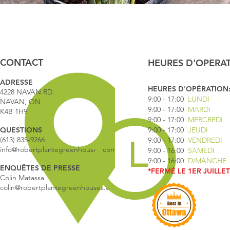
Aperçu rapide
CONTACT
HEURES D'OPERA
ADRESSE
HEURES D'OPÉRATION
4228 NAVAN RD.
9:00 - 17
:00
LUNDI
NAVAN, ON
9:00 - 17:00
MARDI
K4B 1H9
9:00 - 17:00
MERCREDI
QUESTIONS
9:00 - 17:00
JEUDI
(613) 835-9266
9:00 - 17:00
VENDREDI
info@robertplantegreenhouses.com
9:00 - 16:00
SAMEDI
9:00 - 16:00
DIMANCHE
ENQUÊTES DE PRESSE
*FERMÉ LE 1ER JUILLET
Colin Matassa
colin@robertplantegreenhouses.com