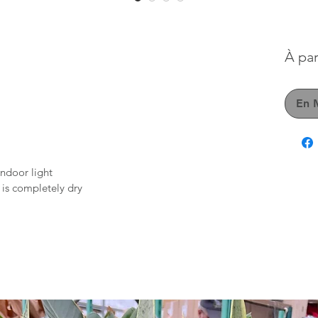
À par
En 
 indoor light
l is completely dry