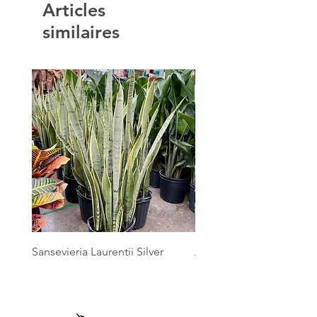
Articles
similaires
Sansevieria Laurentii Silver
Australian Mother Fern