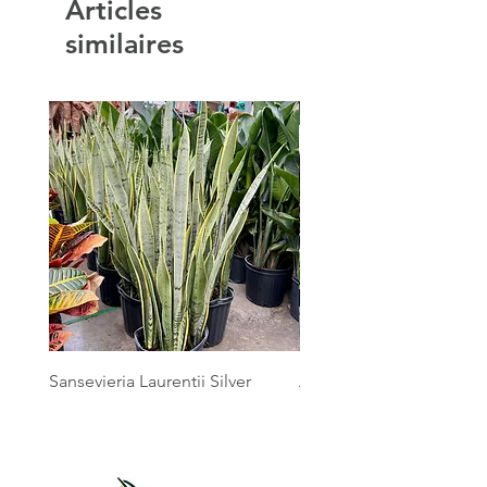
Articles
similaires
Sansevieria Laurentii Silver
Australian Mother Fern