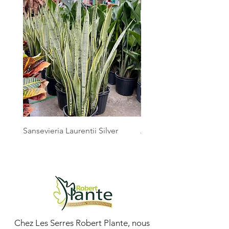
Sansevieria Laurentii Silver
Australian Mother Fern
Chez Les Serres Robert Plante, nous