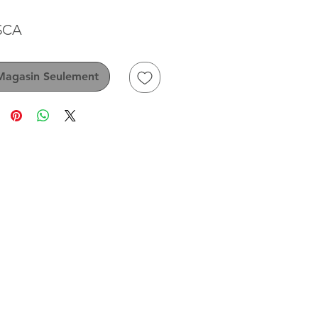
Prix
 $CA
Magasin Seulement