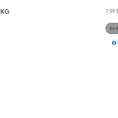
8KG
7,99
En 