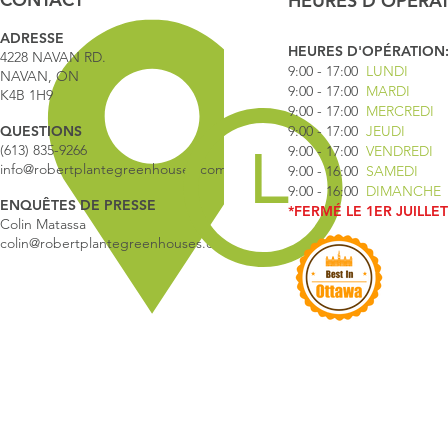
HEURES D'OPERA
ADRESSE
HEURES D'OPÉRATION
4228 NAVAN RD.
9:00 - 17
:00
LUNDI
NAVAN, ON
9:00 - 17:00
MARDI
K4B 1H9
9:00 - 17:00
MERCREDI
QUESTIONS
9:00 - 17:00
JEUDI
(613) 835-9266
9:00 - 17:00
VENDREDI
info@robertplantegreenhouses.com
9:00 - 16:00
SAMEDI
9:00 - 16:00
DIMANCHE
ENQUÊTES DE PRESSE
*FERMÉ LE 1ER JUILLET
Colin Matassa
colin@robertplantegreenhouses.com