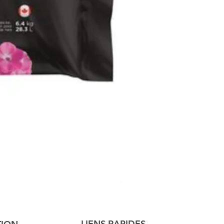
3-in-1 Triple Mix Soil, 28L
LIENS RAPIDES