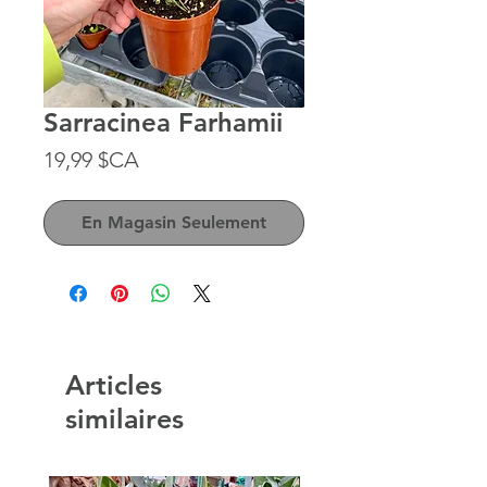
Sarracinea Farhamii
Prix
19,99 $CA
En Magasin Seulement
Articles
similaires