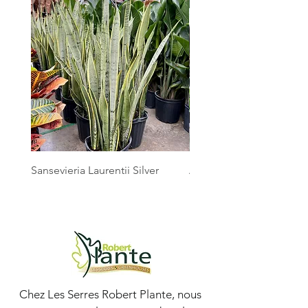
Sansevieria Laurentii Silver
Australian Mother Fern
Chez Les Serres Robert Plante, nous