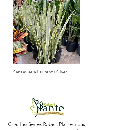
Sansevieria Laurentii Silver
Australian Mother Fern
Chez Les Serres Robert Plante, nous