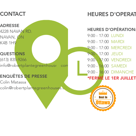
CONTACT
HEURES D'OPERA
ADRESSE
HEURES D'OPÉRATION
4228 NAVAN RD.
9:00 - 17
:00
LUNDI
NAVAN, ON
9:00 - 17:00
MARDI
K4B 1H9
9:00 - 17:00
MERCREDI
QUESTIONS
9:00 - 17:00
JEUDI
(613) 835-9266
9:00 - 17:00
VENDREDI
info@robertplantegreenhouses.com
9:00 - 16:00
SAMEDI
9:00 - 16:00
DIMANCHE
ENQUÊTES DE PRESSE
*FERMÉ LE 1ER JUILLET
Colin Matassa
colin@robertplantegreenhouses.com