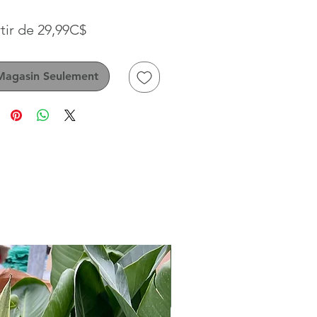
Prix
tir de
29,99C$
promotionnel
Magasin Seulement