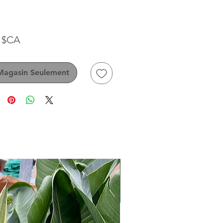
Prix
9 $CA
Magasin Seulement