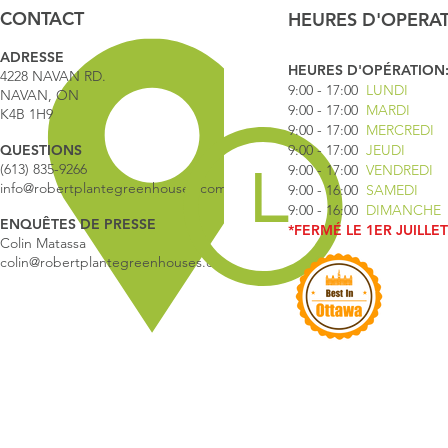
CONTACT
HEURES D'OPERA
ADRESSE
HEURES D'OPÉRATION
4228 NAVAN RD.
9:00 - 17
:00
LUNDI
NAVAN, ON
9:00 - 17:00
MARDI
K4B 1H9
9:00 - 17:00
MERCREDI
QUESTIONS
9:00 - 17:00
JEUDI
(613) 835-9266
9:00 - 17:00
VENDREDI
info@robertplantegreenhouses.com
9:00 - 16:00
SAMEDI
9:00 - 16:00
DIMANCHE
ENQUÊTES DE PRESSE
*FERMÉ LE 1ER JUILLET
Colin Matassa
colin@robertplantegreenhouses.com