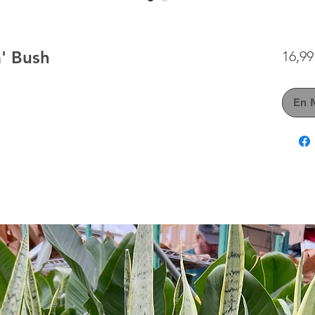
' Bush
16,9
En 