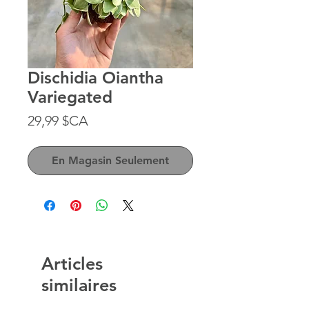
Dischidia Oiantha
Variegated
Prix
29,99 $CA
En Magasin Seulement
Articles
similaires