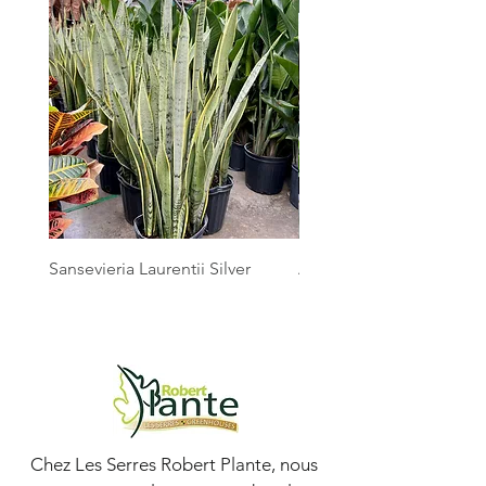
Sansevieria Laurentii Silver
Australian Mother Fern
Chez Les Serres Robert Plante, nous