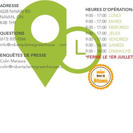
ADRESSE
HEURES D'OPÉRATION
4228 NAVAN RD.
9:00 - 17
:00
LUNDI
NAVAN, ON
9:00 - 17:00
MARDI
K4B 1H9
9:00 - 17:00
MERCREDI
QUESTIONS
9:00 - 17:00
JEUDI
(613) 835-9266
9:00 - 17:00
VENDREDI
info@robertplantegreenhouses.com
9:00 - 16:00
SAMEDI
9:00 - 16:00
DIMANCHE
ENQUÊTES DE PRESSE
*FERMÉ LE 1ER JUILLET
Colin Matassa
colin@robertplantegreenhouses.com