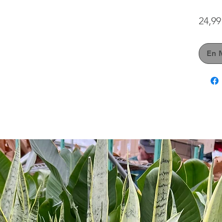
24,9
En 