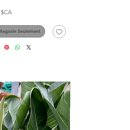
Prix
9 $CA
Magasin Seulement