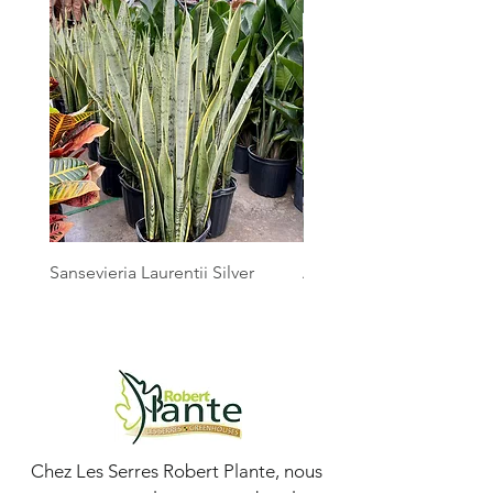
Sansevieria Laurentii Silver
Australian Mother Fern
Chez Les Serres Robert Plante, nous