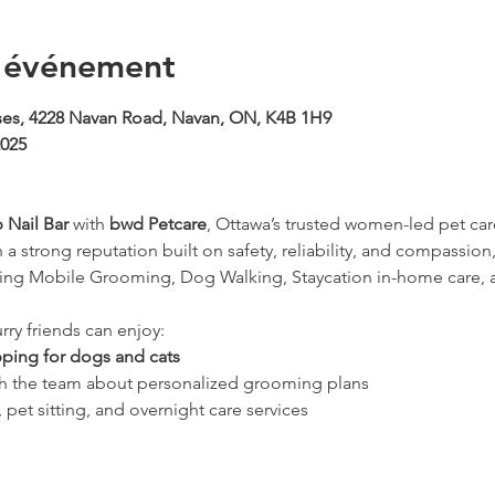
l'événement
es, 4228 Navan Road, Navan, ON, K4B 1H9
2025
 Nail Bar
 with 
bwd Petcare
, Ottawa’s trusted women-led pet car
 strong reputation built on safety, reliability, and compassion
uding Mobile Grooming, Dog Walking, Staycation in-home care,
rry friends can enjoy:
ipping for dogs and cats
th the team about personalized grooming plans
 pet sitting, and overnight care services