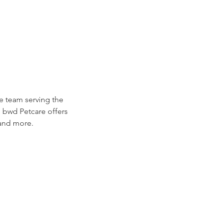
e team serving the 
, bwd Petcare offers 
 and more.