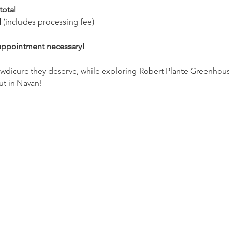
total
l
 (includes processing fee)
appointment necessary!
wdicure they deserve, while exploring Robert Plante Greenhouse
ut in Navan!