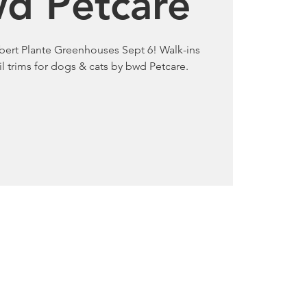
d Petcare
bert Plante Greenhouses Sept 6! Walk-ins
l trims for dogs & cats by bwd Petcare.