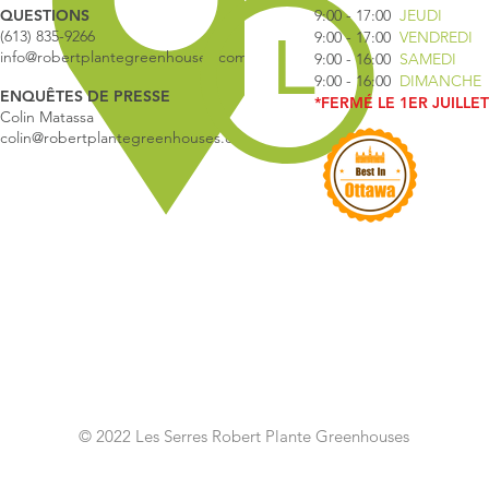
QUESTIONS
9:00 - 17:00
JEUDI
(613) 835-9266
9:00 - 17:00
VENDREDI
info@robertplantegreenhouses.com
9:00 - 16:00
SAMEDI
9:00 - 16:00
DIMANCHE
ENQUÊTES DE PRESSE
*FERMÉ LE 1ER JUILLET
Colin Matassa
colin@robertplantegreenhouses.com
© 2022 Les Serres Robert Plante Greenhouses