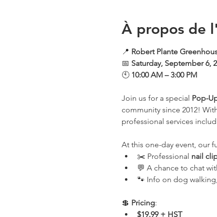
À propos de 
📍 
Robert Plante Greenhous
📅 
Saturday, September 6, 
🕙 
10:00 AM – 3:00 PM
Join us for a special 
Pop-Up
community since 2012! With a
professional services incl
At this one-day event, our fu
✂️ Professional 
nail cl
💬 A chance to chat wi
🐾 Info on dog walking,
💲 
Pricing
:
$19.99 + HST