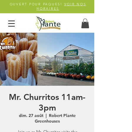
OUVERT POUR PAQUES!
VOIR NOS
HORAIRES
Mr. Churritos 11am-
3pm
dim. 27 août
  |  
Robert Plante
Greenhouses
Join us as Mr. Churritos visits the