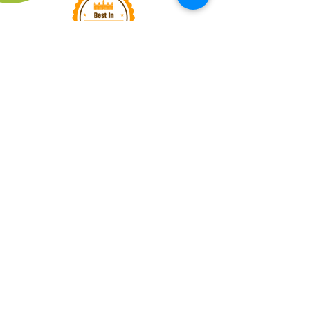
LIENS RAPIDES
QUESTIONS
FRÉQUENTES
CAMION CAFÉ YOLO
ABONNEZ-VOUS
PRIVACY POLICY
TERMS OF SERVICE
CONTACTEZ-NOUS
© 2022 Les Serres Robert Plante