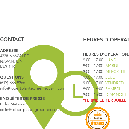
CONTACT
HEURES D'OPERA
ADRESSE
HEURES D'OPÉRATION
4228 NAVAN RD.
9:00 - 17
:00
LUNDI
NAVAN, ON
9:00 - 17:00
MARDI
K4B 1H9
9:00 - 17:00
MERCREDI
QUESTIONS
9:00 - 17:00
JEUDI
(613) 835-9266
9:00 - 17:00
VENDREDI
info@robertplantegreenhouses.com
9:00 - 16:00
SAMEDI
9:00 - 16:00
DIMANCHE
ENQUÊTES DE PRESSE
*FERMÉ LE 1ER JUILLET
Colin Matassa
colin@robertplantegreenhouses.com