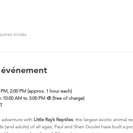
autres invités
l'événement
 PM, 2:00 PM (approx. 1 hour each)
m 10:00 AM to 3:00 PM 🎨 (free of charge)
ST
 adventure with 
Little Ray’s Reptiles
, the largest exotic animal r
ds (and adults) of all ages, Paul and Sheri Goulet have built a pr