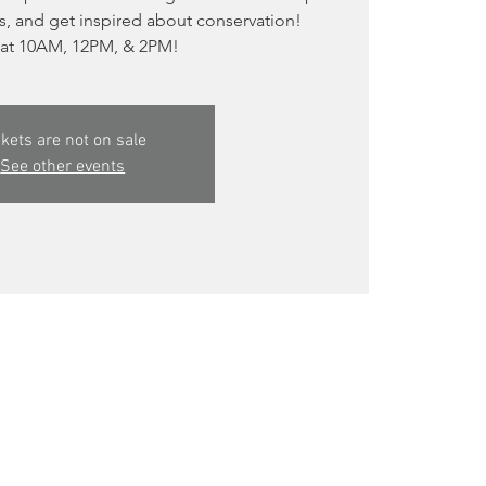
ies, and get inspired about conservation!
at 10AM, 12PM, & 2PM!
ckets are not on sale
See other events