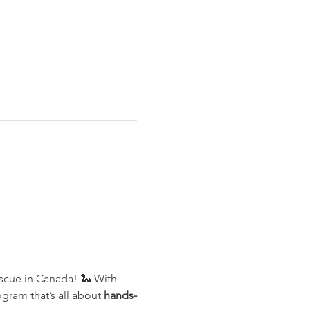
escue in Canada! 🐍 With 
ogram that’s all about 
hands-