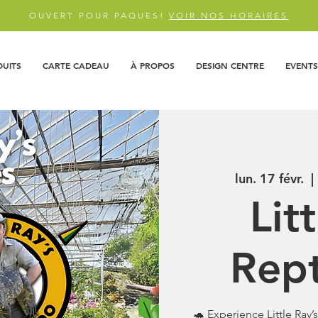
OUVERT POUR PAQUES!
VOIR NOS HORAIRES
DUITS
CARTE CADEAU
À PROPOS
DESIGN CENTRE
EVENTS
lun. 17 févr.
  | 
Lit
Rept
🐢 Experience Little Ray