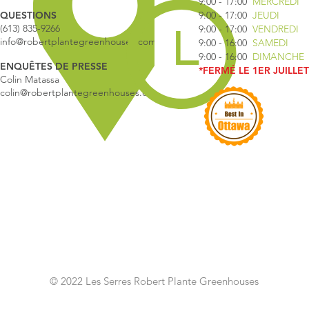
9:00 - 17:00
MERCREDI
QUESTIONS
9:00 - 17:00
JEUDI
(613) 835-9266
9:00 - 17:00
VENDREDI
info@robertplantegreenhouses.com
9:00 - 16:00
SAMEDI
9:00 - 16:00
DIMANCHE
ENQUÊTES DE PRESSE
*FERMÉ LE 1ER JUILLET
Colin Matassa
colin@robertplantegreenhouses.com
© 2022 Les Serres Robert Plante Greenhouses