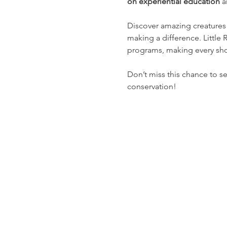
on experiential education
 a
Discover amazing creatures 
making a difference. Little 
programs, making every sho
Don’t miss this chance to s
conservation!