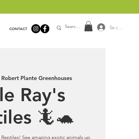
Se connecter
CONTACT
 
Robert Plante Greenhouses
tle Ray's
iles 🦎🐢
’s Reptiles! See amazing exotic animals up