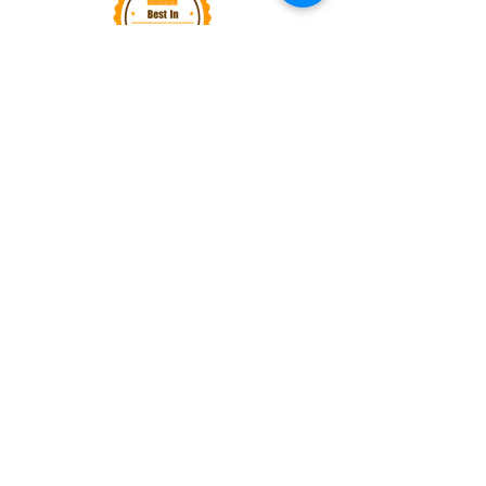
LIENS RAPIDES
QUESTIONS
FRÉQUENTES
CAMION CAFÉ YOLO
ABONNEZ-VOUS
PRIVACY POLICY
TERMS OF SERVICE
CONTACTEZ-NOUS
© 2022 Les Serres Robert Plante