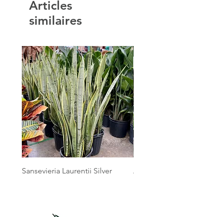
Articles
similaires
Sansevieria Laurentii Silver
Australian Mother Fern