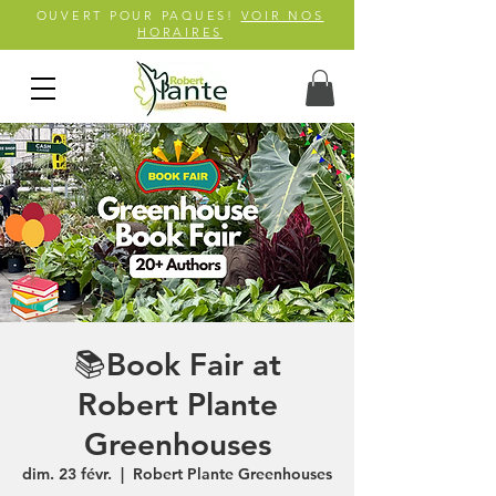
OUVERT POUR PAQUES!
VOIR NOS
HORAIRES
📚Book Fair at
Robert Plante
Greenhouses
dim. 23 févr.
  |  
Robert Plante Greenhouses