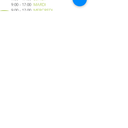
9:00 - 17:00
MARDI
9:00 - 17:00
MERCREDI
9:00 - 17:00
JEUDI
9:00 - 17:00
VENDREDI
9:00 - 16:00
SAMEDI
9:00 - 16:00
DIMANCHE
*FERMÉ LE 1ER JUILLET
LIENS RAPIDES
QUESTIONS
FRÉQUENTES
CAMION CAFÉ YOLO
ABONNEZ-VOUS
PRIVACY POLICY