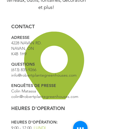
terreaux, outils, fontaines, décoration
et plus!
CONTACT
ADRESSE
4228 NAVAN RD.
NAVAN, ON
K4B 1H9
QUESTIONS
(613) 835-9266
info@robertplantegreenhouses.com
ENQUÊTES DE PRESSE
Colin Matassa
colin@robertplantegreenhouses.com
HEURES D'OPERATION
HEURES D'OPÉRATION:
9:00 - 17
:00
LUNDI